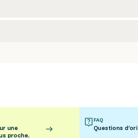
FAQ
ur une
Questions d’or
lus proche.