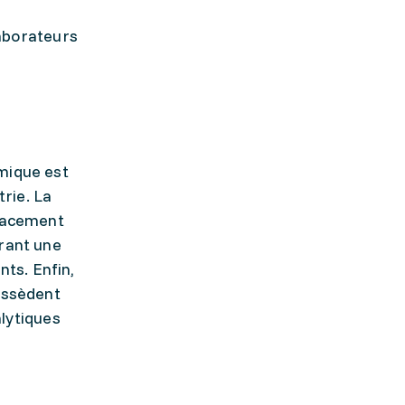
laborateurs
imique est
rie. La
icacement
frant une
ts. Enfin,
possèdent
lytiques