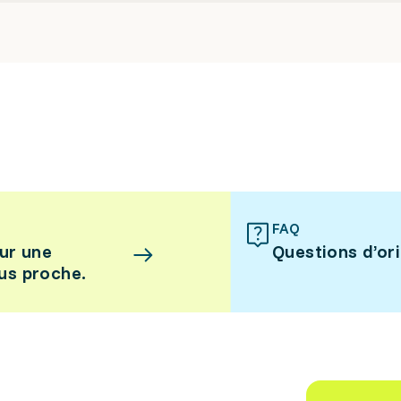
FAQ
ur une
Questions d’or
lus proche.