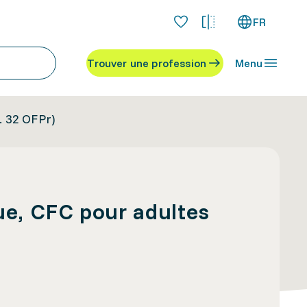
FR
Trouver une profession
Menu
. 32 OFPr)
e, CFC pour adultes