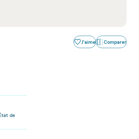
J'aime
Comparer
État de