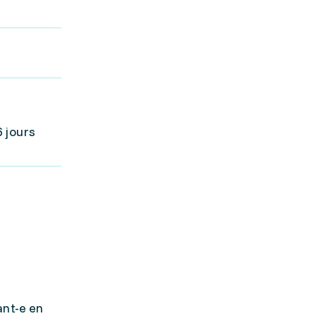
6 jours
ant-e en