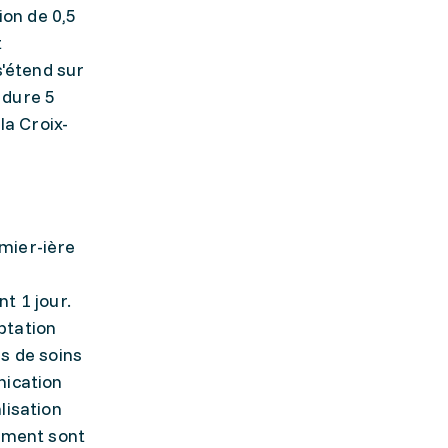
on de 0,5
t
s'étend sur
 dure 5
la Croix-
mier-ière
nt 1 jour.
ptation
es de soins
nication
lisation
cement sont