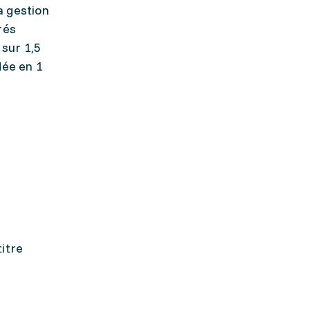
a gestion
rés
 sur 1,5
dée en 1
itre