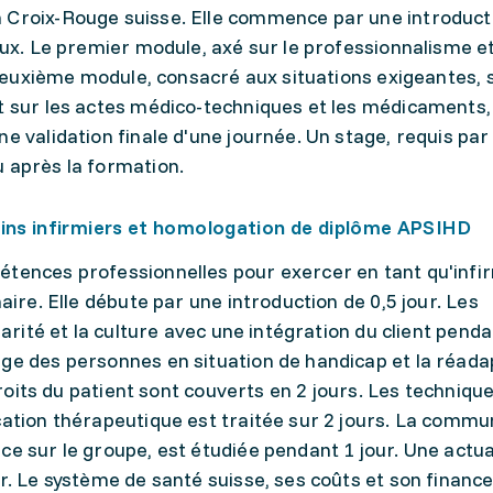
 Croix-Rouge suisse. Elle commence par une introducti
paux. Le premier module, axé sur le professionnalisme e
e deuxième module, consacré aux situations exigeantes, 
nt sur les actes médico-techniques et les médicaments,
e validation finale d'une journée. Un stage, requis par 
 après la formation.
oins infirmiers et homologation de diplôme APSIHD
étences professionnelles pour exercer en tant qu'infir
aire. Elle débute par une introduction de 0,5 jour. Les
narité et la culture avec une intégration du client penda
rge des personnes en situation de handicap et la réada
 droits du patient sont couverts en 2 jours. Les techniqu
cation thérapeutique est traitée sur 2 jours. La commu
ce sur le groupe, est étudiée pendant 1 jour. Une actua
ur. Le système de santé suisse, ses coûts et son finan