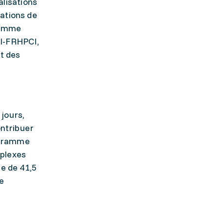
alisations
uations de
gramme
I-FRHPCI,
nt des
 jours,
ontribuer
ogramme
plexes
ée de 41,5
-e