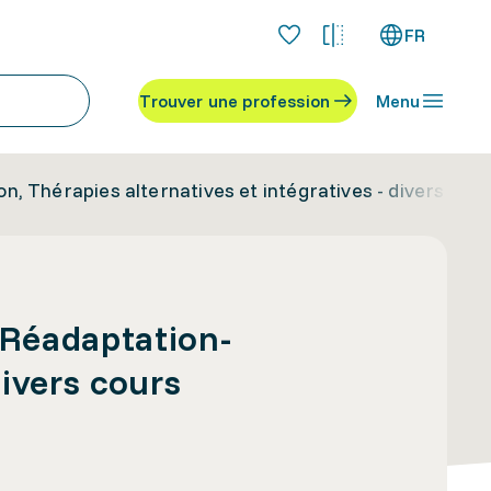
FR
Trouver une profession
Menu
on, Thérapies alternatives et intégratives - divers cou
, Réadaptation-
divers cours