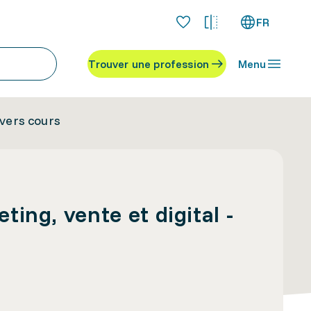
FR
Trouver une profession
Menu
ivers cours
ing, vente et digital -