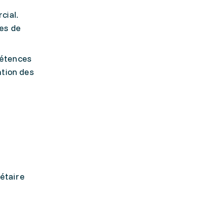
cial.
res de
pétences
ation des
étaire