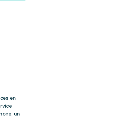
nces en
ervice
phone, un