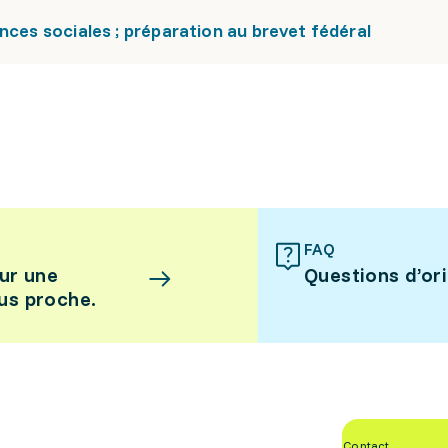
nces sociales ; préparation au brevet fédéral
FAQ
ur une
Questions d’or
lus proche.
Contact