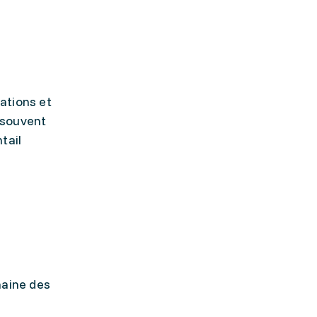
s
sations et
t souvent
tail
maine des