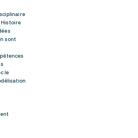
ciplinaire
 Histoire
rdées
on sont
ompétences
·s
c le
odélisation
ment