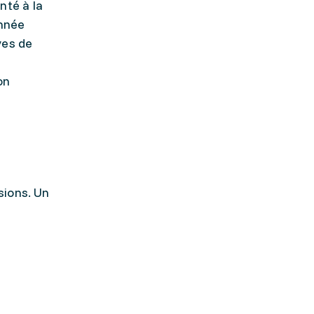
nté à la
année
ves de
on
sions. Un