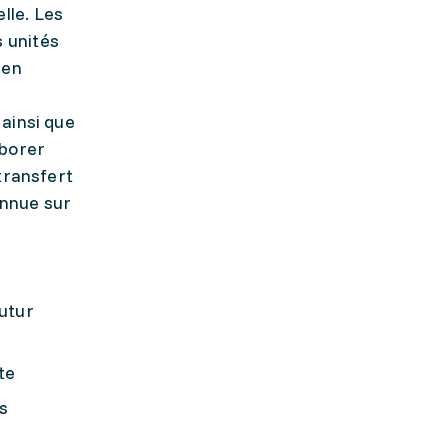
lle. Les
 unités
 en
ainsi que
aborer
transfert
onnue sur
utur
te
rs