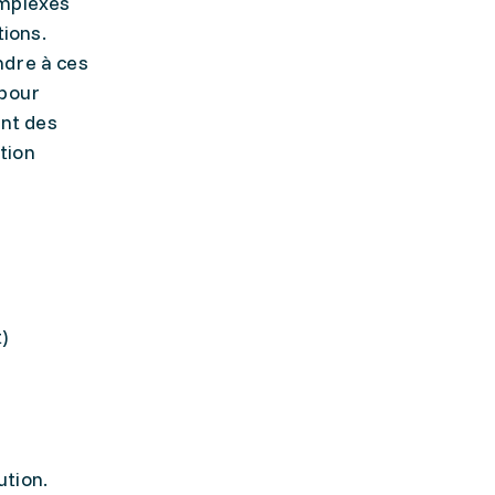
omplexes
ions.
ndre à ces
 pour
ent des
tion
)
ution.