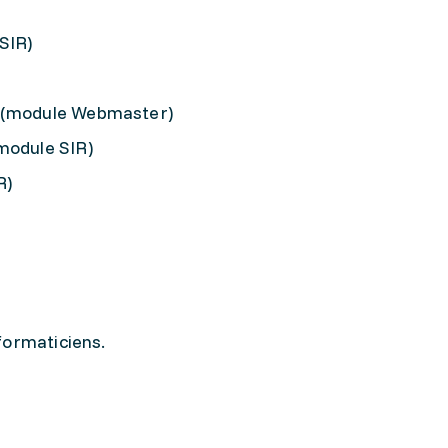
SIR)
b (module Webmaster)
module SIR)
R)
formaticiens.