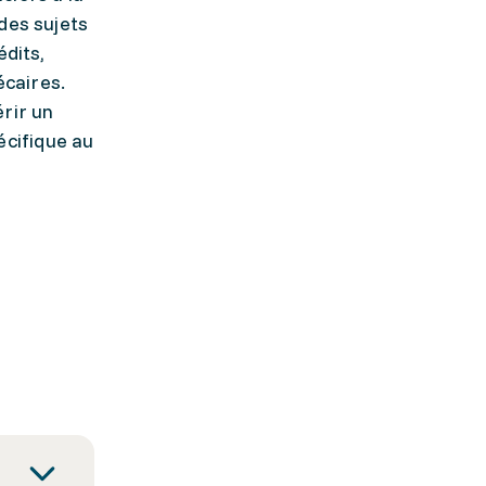
des sujets
édits,
écaires.
érir un
écifique au