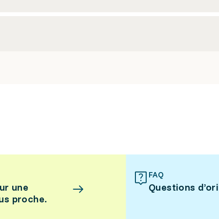
FAQ
ur une
Questions d’or
lus proche.