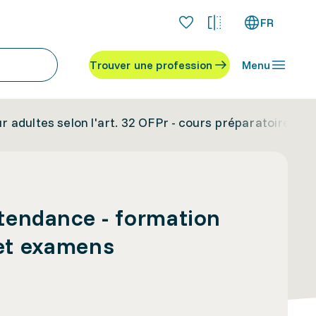
FR
Trouver une profession
Menu
 adultes selon l'art. 32 OFPr - cours préparatoires e
tendance - formation
 et examens