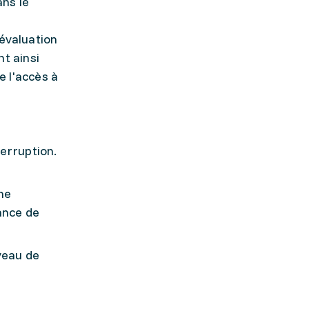
ans le
'évaluation
t ainsi
e l'accès à
erruption.
ne
ance de
iveau de