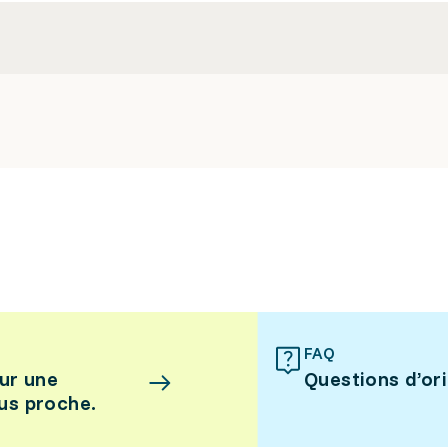
FAQ
ur une
Questions d’or
lus proche.