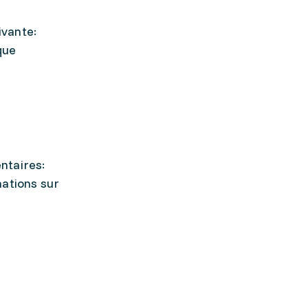
ivante:
que
ntaires:
mations sur