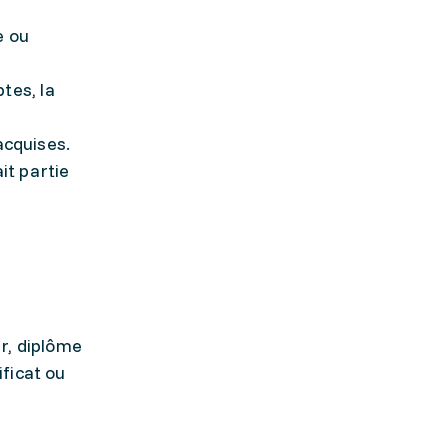
e ou
tes, la
acquises.
it partie
r, diplôme
ificat ou