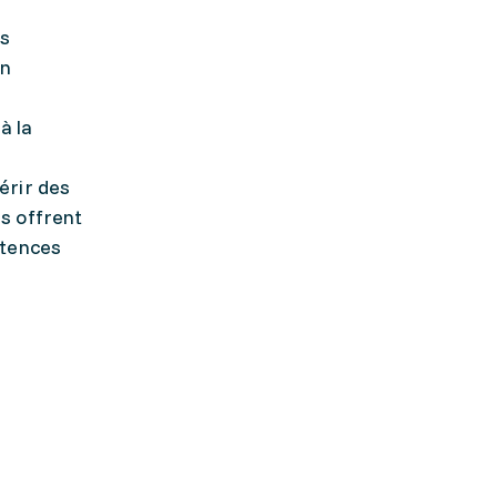
es
on
à la
érir des
s offrent
étences