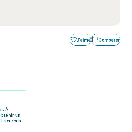
J'aime
Comparer
n. À
obtenir un
 Le cursus