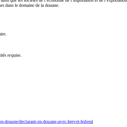
, ainsi que les sociétés de l’économie de l’importation et de l’exportatio
uses dans le domaine de la douane.
ire.
ités requise.
on-douane/declarant-en-douane-avec-brevet-federal