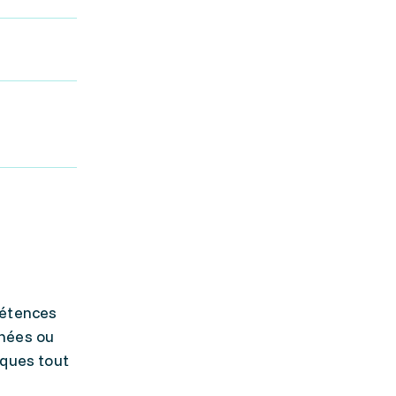
pétences
inées ou
ïques tout