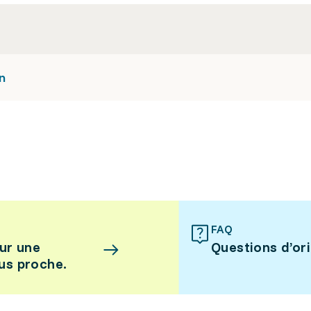
on
FAQ
ur une
Questions d’or
lus proche.