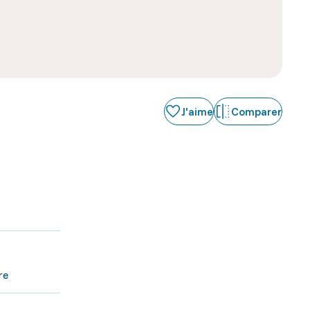
J'aime
Comparer
re