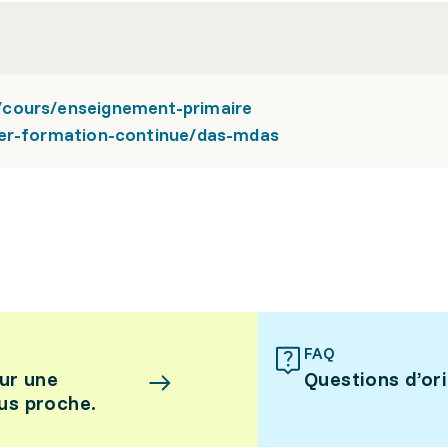
/cours/enseignement-primaire
ier-formation-continue/das-mdas
FAQ
ur une
Questions d’or
lus proche.