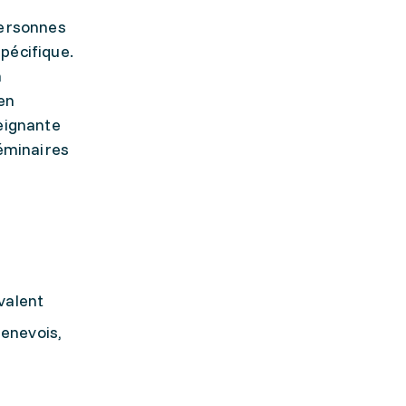
personnes
pécifique.
à
en
seignante
séminaires
ivalent
enevois,