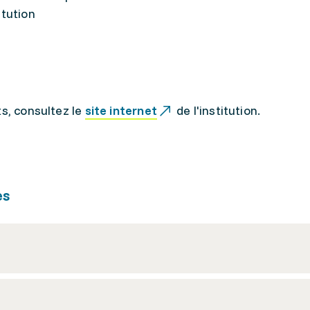
itution
ts, consultez le
site internet
de l'institution.
es