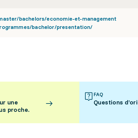
-master/bachelors/economie-et-management
programmes/bachelor/presentation/
FAQ
ur une
Questions d’or
lus proche.