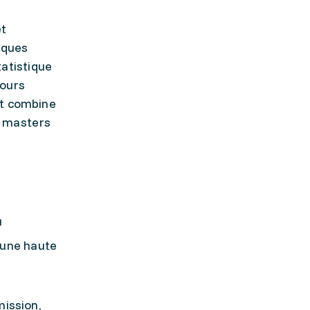
et
iques
atistique
cours
nt combine
s masters
u
’une haute
mission,