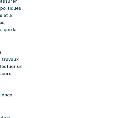
 assurer
 politiques
e et à
es,
s que la
e
t travaux
ffectuer un
cours.
rience
ution.