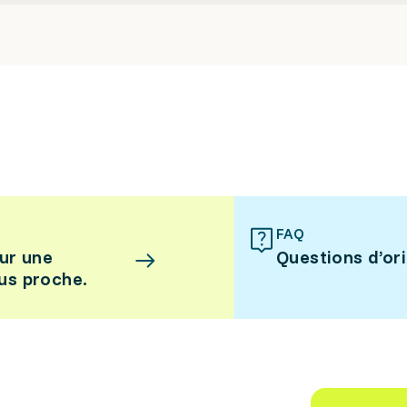
FAQ
ur une
Questions d’or
lus proche.