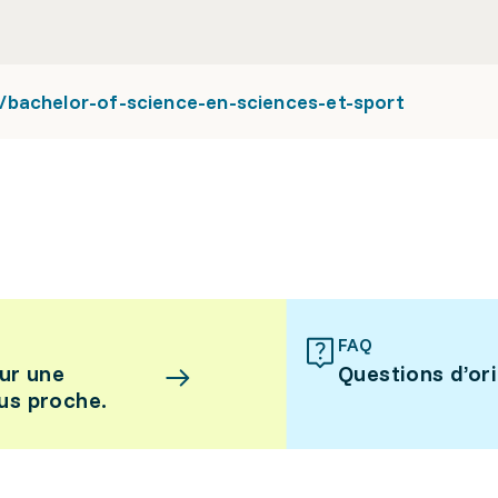
/bachelor-of-science-en-sciences-et-sport
FAQ
ur une
Questions d’or
lus proche.