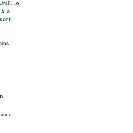
JUNE. Le
à la
 sont
ains
en
uisse.