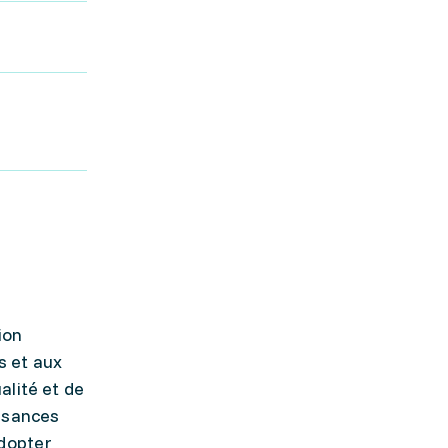
ion
s et aux
alité et de
issances
adopter