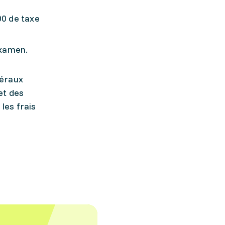
00 de taxe
examen.
déraux
et des
les frais