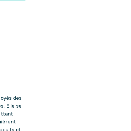
loyés des
. Elle se
ettant
uièrent
oduits et