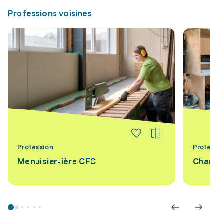
Professions voisines
Profession
Profess
Menuisier-ière CFC
Charp