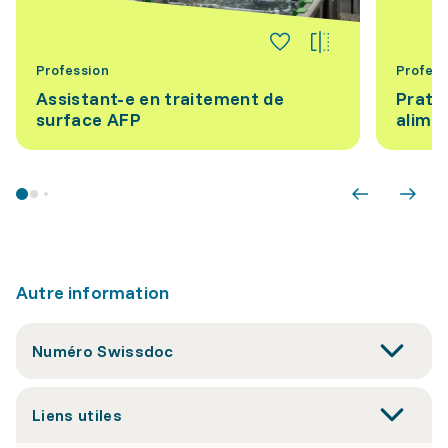
Profession
Profess
Assistant-e en traitement de
Prati
surface AFP
alime
Autre information
Numéro Swissdoc
Liens utiles