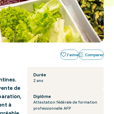
J'aime
Comparer
Durée
ntines.
2 ans
 vente de
paration,
Diplôme
Attestation fédérale de formation
ent à
professionnelle AFP
agréable