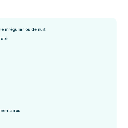
e irrégulier ou de nuit
reté
imentaires