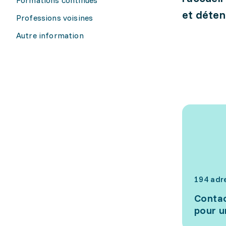
et déten
Professions voisines
Autre information
194 adr
Contac
pour u