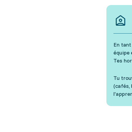
En tant
équipe 
Tes hor
Tu trou
(cafés, 
l'appre