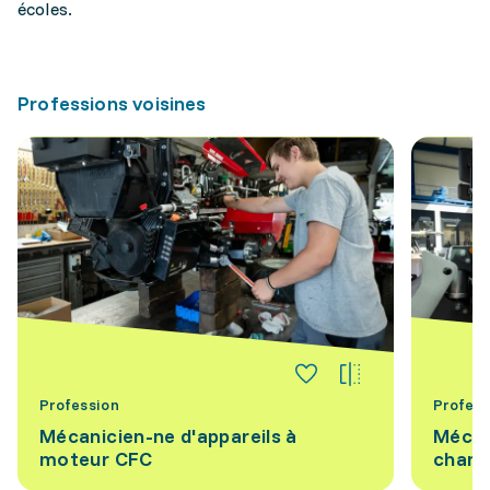
écoles.
Professions voisines
Profession
Profess
Mécanicien-ne d'appareils à
Mécan
moteur CFC
chant