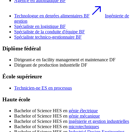
Agent-e en automatique BF
Technologue en denrées alimentaires BF
Ingénierie de
gestion
Spécialiste en logistique BF
Spécialiste de la conduite d'équipe BF
Spécialiste technico-gestionnaire BF
Diplôme fédéral
Dirigeant-e en facility management et maintenance DF
Dirigeant de production industrielle DF
École supérieure
Technicien-ne ES en processus
Haute école
Bachelor of Science HES en
génie électrique
Bachelor of Science HES en
génie mécanique
Bachelor of Science HES en
ingénierie et gestion industrielles
Bachelor of Science HES en
microtechniques
Bachelor of Science HES en
Industrial Design Engineering