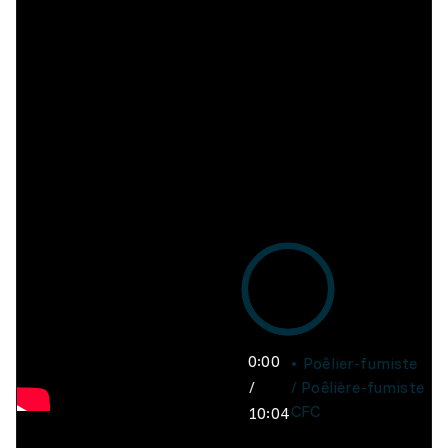
0:00
Poêlier-fumiste
/
/ Poêlière-fumiste
CFC
10:04