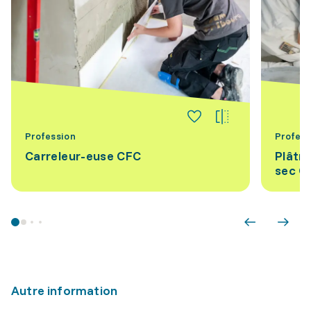
Profession
Profess
Carreleur-euse CFC
Plâtri
sec C
Autre information