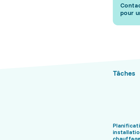
Contac
pour u
Tâches
Planificat
installati
chauffag