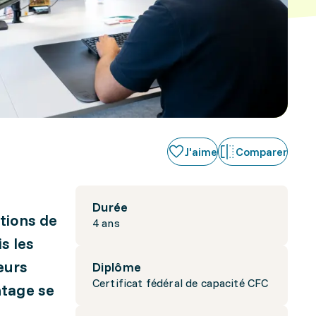
J'aime
Comparer
Durée
ations de
4 ans
s les
leurs
Diplôme
Certificat fédéral de capacité CFC
ntage se