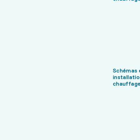
Schémas e
installati
chauffag