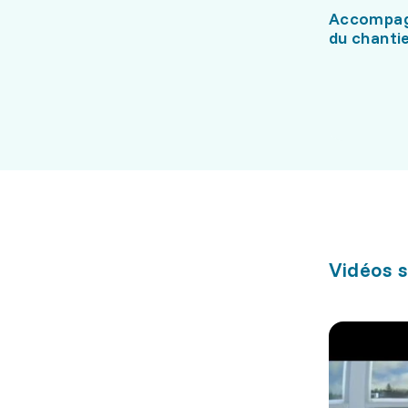
Accompag
du chanti
Vidéos s