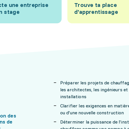
te une entreprise
Trouve ta place
n stage
d'apprentissage
Préparer les projets de chauffa
les architectes, les ingénieurs 
installations
Clarifier les exigences en matiè
ou d'une nouvelle construction
ion des
ons de
Déterminer la puissance de l'ins
e
chauffage comme une pompe à ch