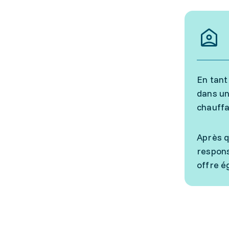
En tant
dans un
chauffa
Après q
respons
offre é