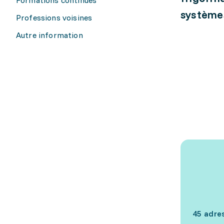
systèmes
Professions voisines
Autre information
45 adre