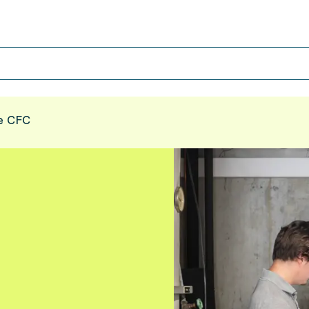
te CFC
C