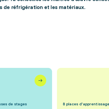
 de réfrigération et les matériaux.
sses de stages
8 places d'apprentissag