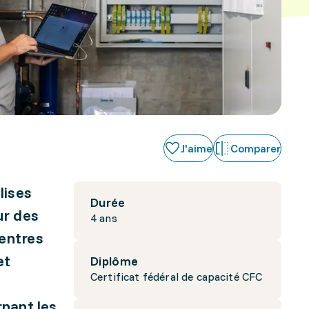
J'aime
Comparer
lises
Durée
ur des
4 ans
centres
et
Diplôme
Certificat fédéral de capacité CFC
rnant les