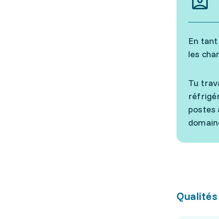
En tant
les cha
Tu trav
réfrigé
postes 
domaine
Qualités