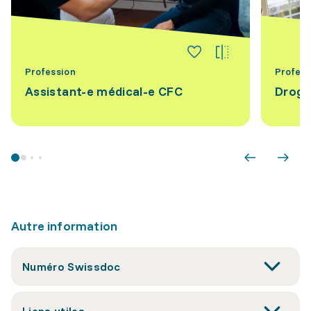
Profession
Profess
Assistant-e médical-e CFC
Drogu
Autre information
Numéro Swissdoc
Liens utiles