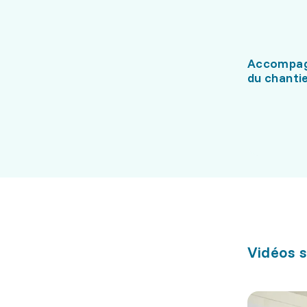
Accompag
du chanti
Vidéos s