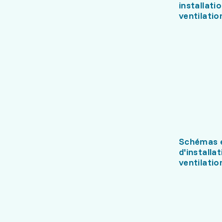
installati
ventilatio
Schémas e
d'installa
ventilatio