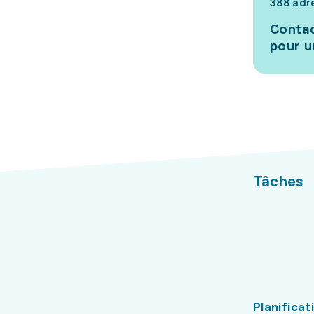
388 adr
Contac
pour u
Tâches
Planificat