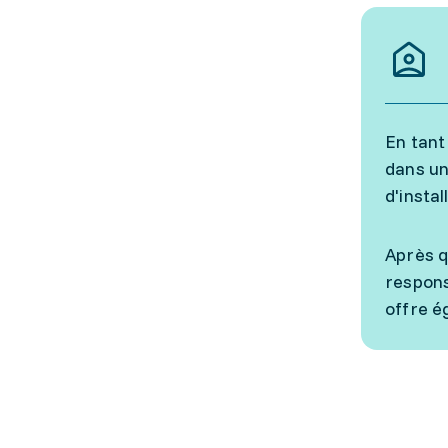
En tant
dans un
d'instal
Après q
respons
offre é