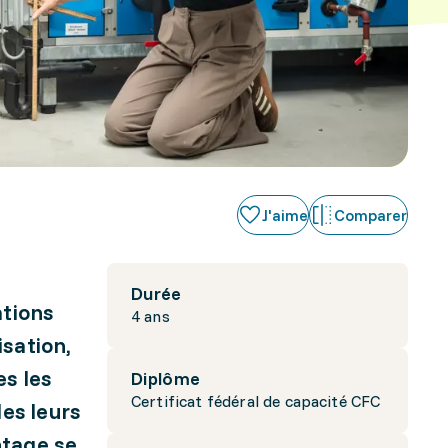
J'aime
Comparer
Durée
ations
4 ans
isation,
es les
Diplôme
Certificat fédéral de capacité CFC
les leurs
ntage se