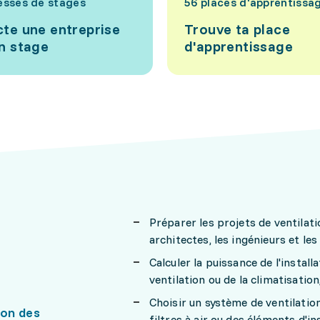
esses de stages
56 places d'apprentissa
te une entreprise
Trouve ta place
n stage
d'apprentissage
Préparer les projets de ventilat
architectes, les ingénieurs et le
Calculer la puissance de l'install
ventilation ou de la climatisation,
Choisir un système de ventilati
ion des
filtres à air ou des éléments d'i