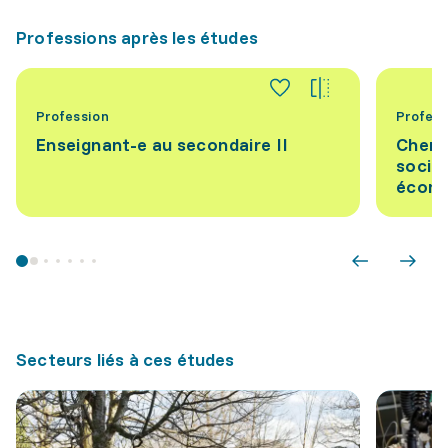
Professions après les études
Profession
Profess
Enseignant-e au secondaire II
Cherc
social
écon
Secteurs liés à ces études