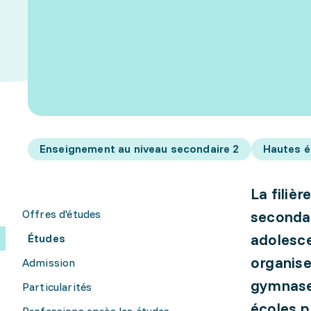
Enseignement au niveau secondaire 2
Hautes é
La filiè
Offres d'études
secondai
adolesce
Études
organise
Admission
gymnases
Particularités
écoles p
Professions après les études