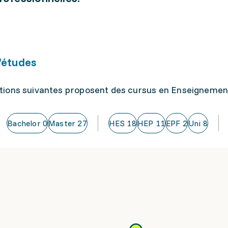
'études
utions suivantes proposent des cursus en Enseignement
Bachelor
0
Master
27
HES
18
HEP
11
EPF
2
Uni
8