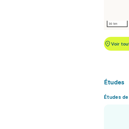
30 km
Voir tou
Études
Études de