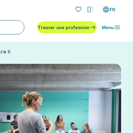
FR
Trouver une profession
Menu
re II