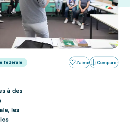
e fédérale
J'aime
Comparer
es à des
à
le, les
les