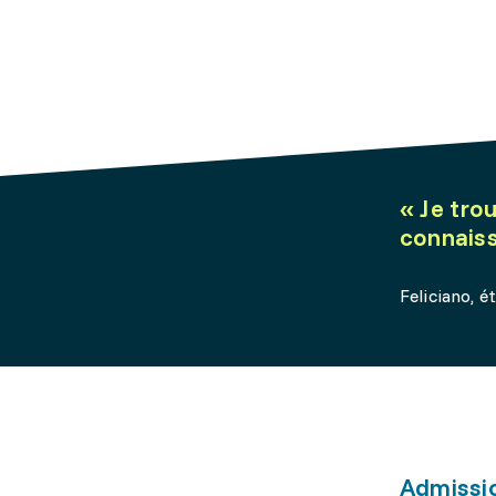
«
Je tro
connaiss
Feliciano, é
Admissi