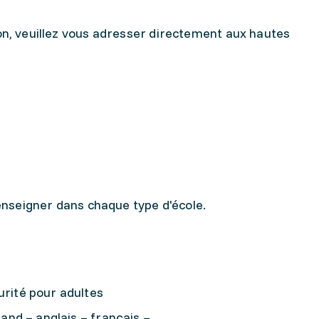
on, veuillez vous adresser directement aux hautes
 enseigner dans chaque type d'école.
urité pour adultes
mand – anglais – français –