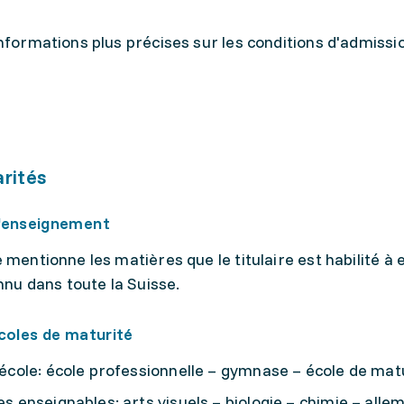
nformations plus précises sur les conditions d'admissi
arités
'enseignement
 mentionne les matières que le titulaire est habilité à
onnu dans toute la Suisse.
coles de maturité
école: école professionnelle – gymnase – école de mat
s enseignables: arts visuels – biologie – chimie – alle