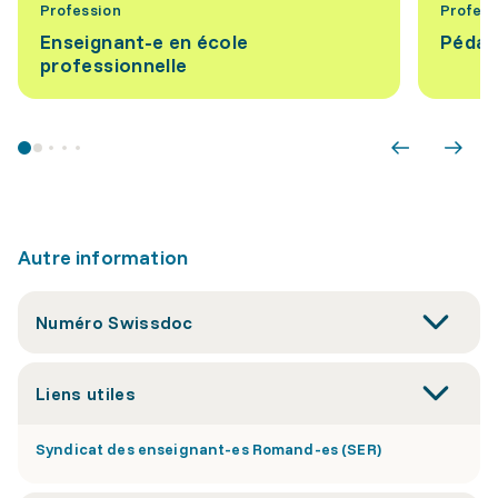
Profession
Profess
Enseignant-e en école
Pédag
professionnelle
Autre information
Numéro Swissdoc
Liens utiles
Syndicat des enseignant-es Romand-es (SER)