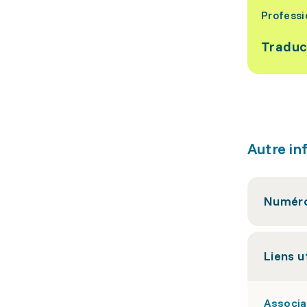
Professi
Traduc
Autre in
Numéro
Liens u
Associat