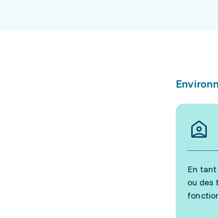
Environn
En tant
ou des 
fonctio