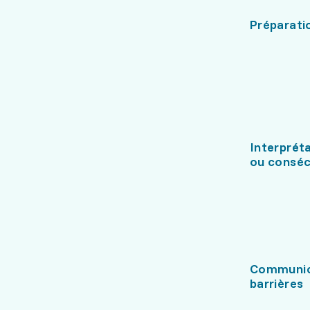
Préparati
Interprét
ou conséc
Communic
barrières