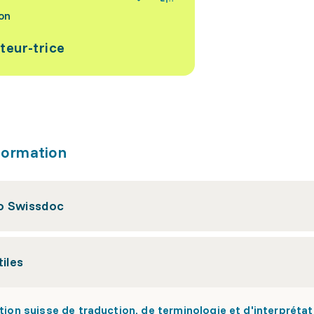
on
teur-trice
formation
 Swissdoc
tiles
ion suisse de traduction, de terminologie et d'interprétat