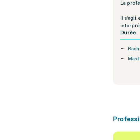
La profe
Il s’agi
interpré
Durée
Bache
Maste
Professi