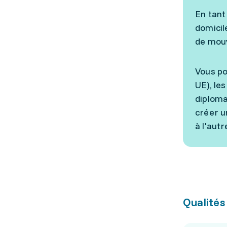
En tant
domicil
de mouv
Vous po
UE), le
diploma
créer u
à l'autr
Qualités