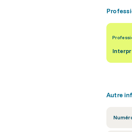
Professi
Professi
Interp
Autre in
Numéro