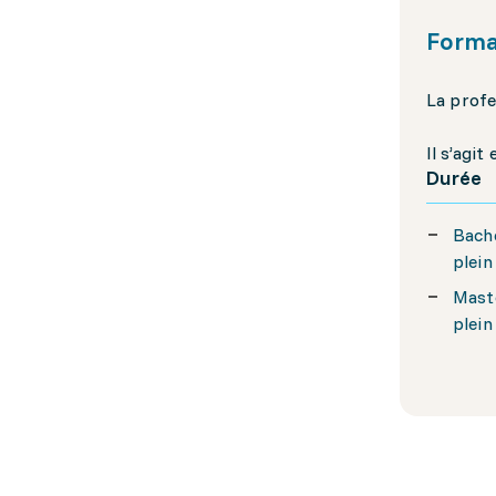
Forma
La profe
Il s’agi
Durée
Bache
plein
Maste
plein