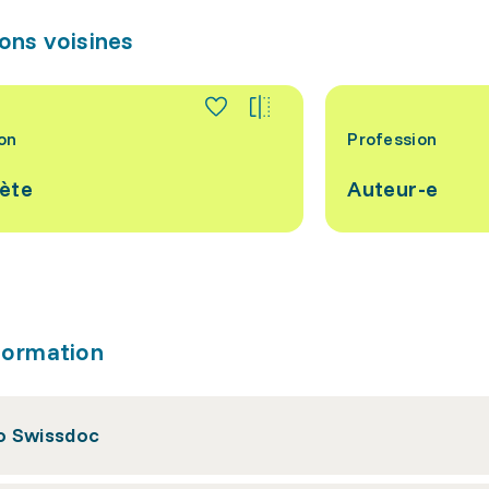
ons voisines
on
Profession
rète
Auteur-e
formation
 Swissdoc