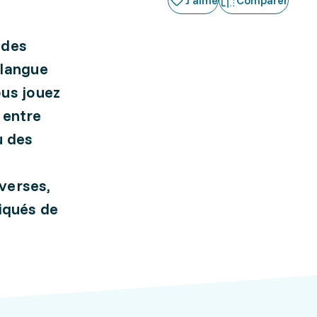
J'aime
Comparer
 des
 langue
ous jouez
 entre
u des
iverses,
iqués de