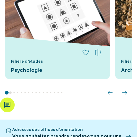
Filière d'études
Filière
Psychologie
Arché
Adresses des offices d’orientation
Vous souhaitez prendre rendez-vous pour une