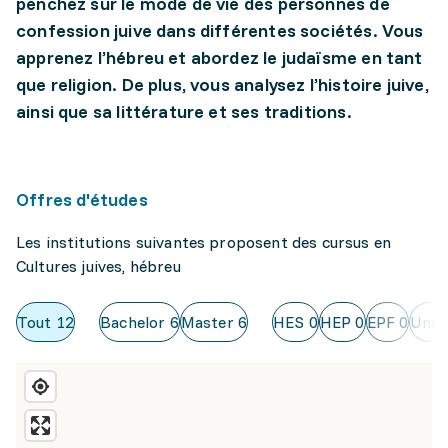
penchez sur le mode de vie des personnes de
confession juive dans différentes sociétés. Vous
apprenez l’hébreu et abordez le judaïsme en tant
que religion. De plus, vous analysez l’histoire juive,
ainsi que sa littérature et ses traditions.
Offres d'études
Les institutions suivantes proposent des cursus en
Cultures juives, hébreu
Tout
12
Bachelor
6
Master
6
HES
0
HEP
0
EPF
0
Uni
1