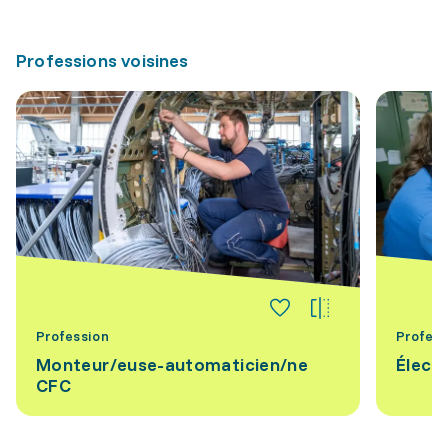
Professions voisines
Profession
Profess
Monteur/euse-automaticien/ne
Élect
CFC