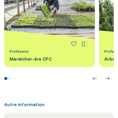
Profession
Profess
Maraîcher-ère CFC
Arbor
Autre information