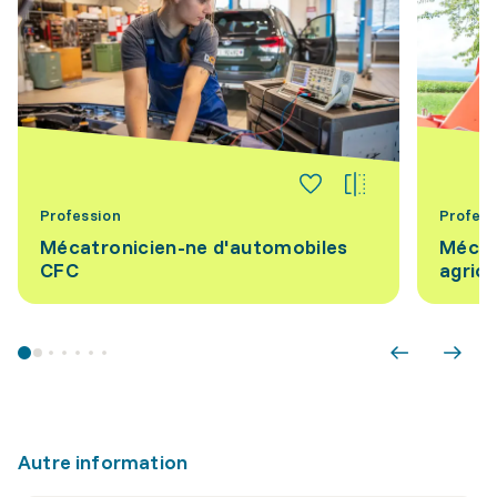
Profession
Profess
Mécatronicien-ne d'automobiles
Mécan
CFC
agric
Autre information