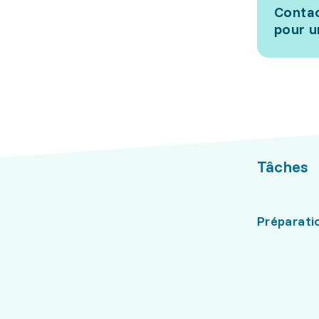
Contac
pour u
Tâches
Préparatio