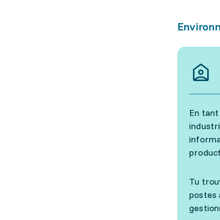
Environn
En tant
industr
informa
product
Tu trou
postes 
gestion