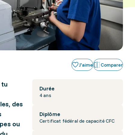
J'aime
Comparer
 tu
Durée
4 ans
les, des
s
Diplôme
Certificat fédéral de capacité CFC
ypes ou
 du