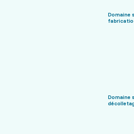
Domaine s
fabricati
Domaine s
décolleta