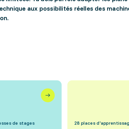
echnique aux possibilités réelles des machin
on.
esses de stages
28 places d'apprentissa