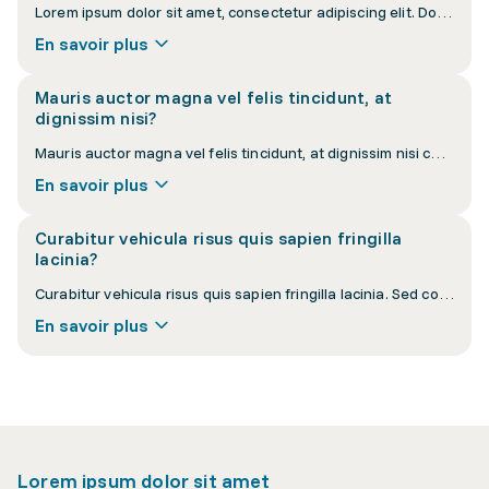
Lorem ipsum dolor sit amet, consectetur adipiscing elit. Donec interdum nisi at velit vulputate luctus. Vestibulum ante ipsum primis in faucibus orci luctus et ultrices posuere cubilia curae.
En savoir plus
Mauris auctor magna vel felis tincidunt, at
dignissim nisi?
Mauris auctor magna vel felis tincidunt, at dignissim nisi cursus. Pellentesque habitant morbi tristique senectus et netus et malesuada fames ac turpis egestas.
En savoir plus
Curabitur vehicula risus quis sapien fringilla
lacinia?
Curabitur vehicula risus quis sapien fringilla lacinia. Sed consequat eros eu orci convallis, a lacinia sapien pellentesque. Nullam euismod lacus vel purus suscipit.
En savoir plus
Lorem ipsum dolor sit amet