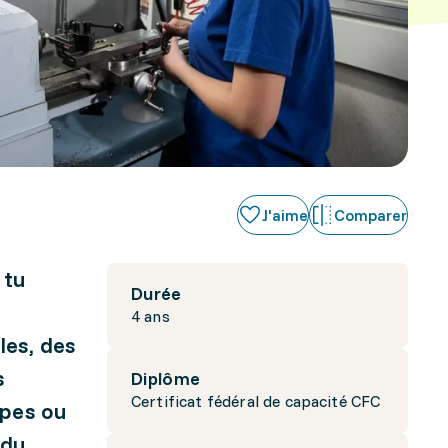
J'aime
Comparer
 tu
Durée
4 ans
les, des
s
Diplôme
Certificat fédéral de capacité CFC
ypes ou
 du