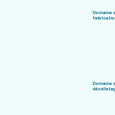
Domaine s
fabricati
Domaine s
décolleta