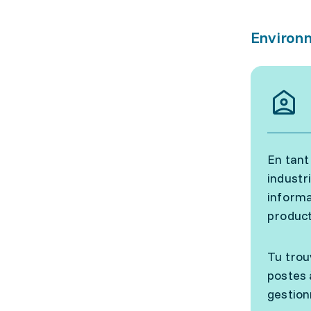
Environn
En tant
industr
informa
product
Tu trou
postes 
gestion