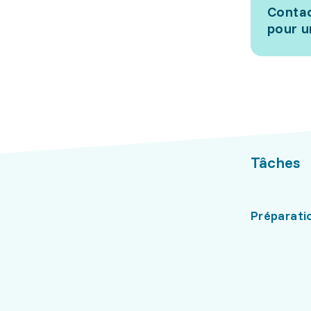
Contac
pour u
Tâches
Préparatio