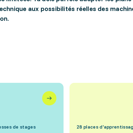
echnique aux possibilités réelles des machin
on.
esses de stages
28 places d'apprentissa