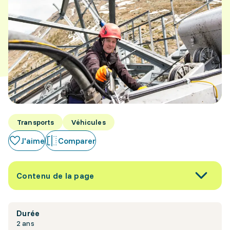
Transports
Véhicules
J'aime
Comparer
Contenu de la page
Durée
2 ans