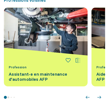
Professions voisines
Profession
Profess
Assistant-e en maintenance
Aide-
d'automobiles AFP
AFP