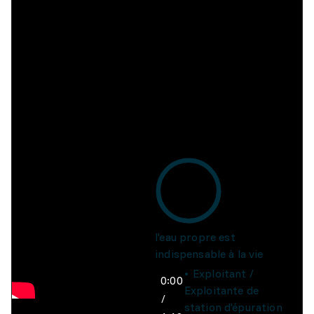
l'eau
propre
est
indispensable
à
la
vie
Exploitant /
0:00
Exploitante de
/
station d'épuration