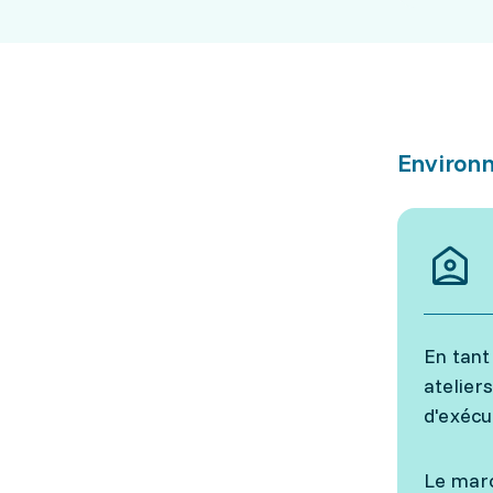
Environn
En tant
atelier
d'exécu
Le marc