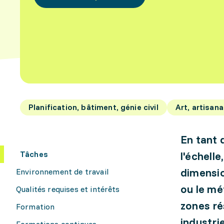
Planification, bâtiment, génie civil
Art, artisana
En tant 
Tâches
l'échell
dimension
Environnement de travail
ou le mé
Qualités requises et intérêts
zones ré
Formation
industrie
Formations continues