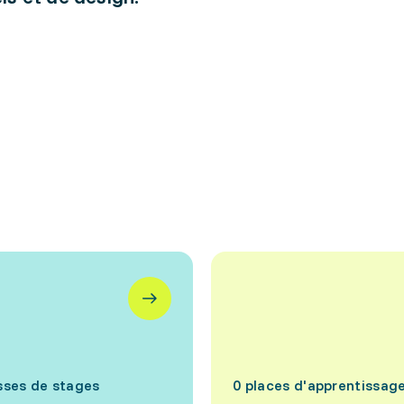
sses de stages
0 places d'apprentissag