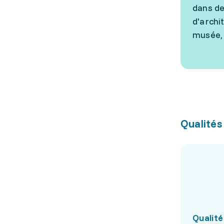
dans de
d'archi
musée, 
Qualités
Qualité