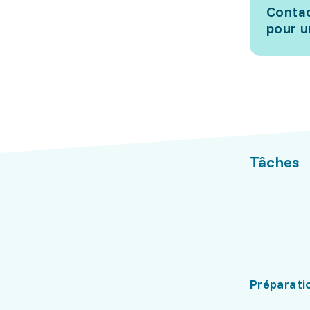
Contac
pour u
Tâches
Préparati