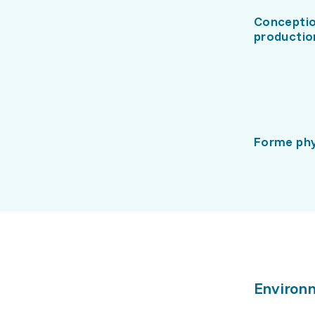
Conceptio
productio
Forme phy
Environn