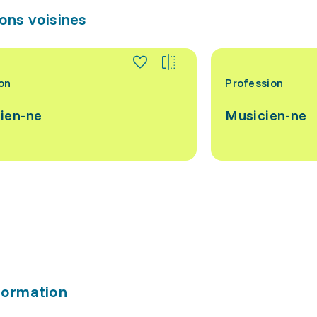
ons voisines
on
Profession
ien-ne
Musicien-ne
formation