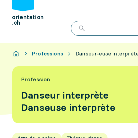
orientation
.ch
Professions
Danseur-euse interprèt
Profession
Danseur interprète
Danseuse interprète
Arts de la scène
Théatre, danse