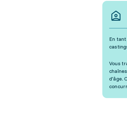
En tant
casting
Vous tr
chaînes
d'âge. 
concurr