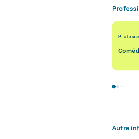
Professi
Professi
Coméd
Autre in