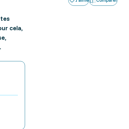
J'aime
Comparer
ites
our cela,
se,
.