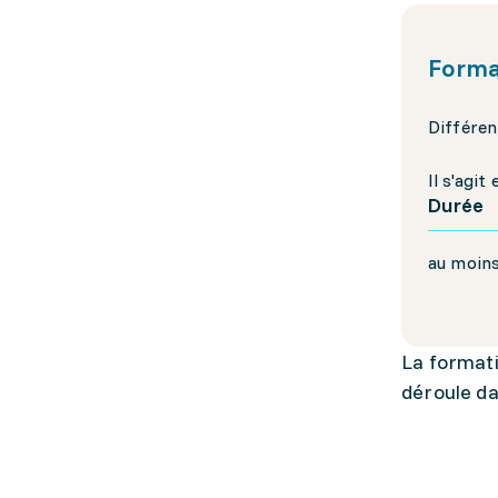
Forma
Différen
Il s'agi
Durée
au moins
La format
déroule da